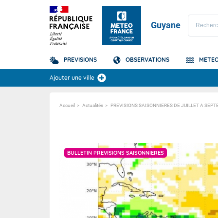
Guyane
PREVISIONS
OBSERVATIONS
METEO
Prévisions
Ajouter une ville
TOUS LES RÉSULTAT
Accueil
Actualités
PREVISIONS SAISONNIERES DE JUILLET A SEP
Prévisions d'échouement des Sargasses
Radar Guyane 200 km
Satellit
En savoir plus
Satellit
BULLETIN PREVISIONS SAISONNIERES