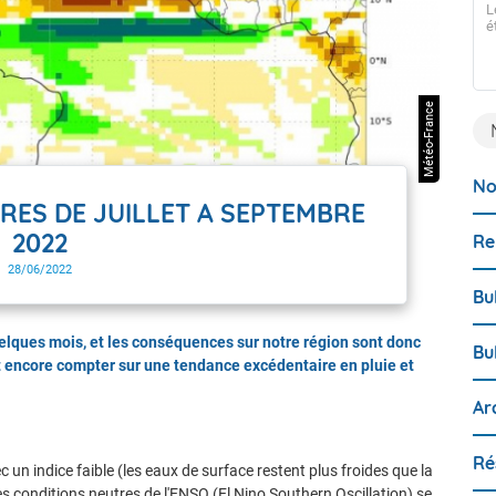
L
Guyane !
é
Dès ce lundi 06 juillet, Météo-France déploie une toute
nouvelle version de son bulletin de surveillance et de
prévision d’échouement de sargasses. Après une longue
phase de développement technique et de tests, le bulletin
Météo-France
de Météo-France fait peau neuve pour offrir des
informations plus claires, plus précises et plus ancrées
dans la réalité du terrain. Que vous soyez un acteur
public, un professionnel de la mer ou un citoyen, voici ce
qui change pour vous :
No
RES DE JUILLET A SEPTEMBRE
2022
Re
28/06/2022
Bu
elques mois, et les conséquences sur notre région sont donc
Bu
aut encore compter sur une tendance excédentaire en pluie et
Ar
Ré
 un indice faible (les eaux de surface restent plus froides que la
s conditions neutres de l'ENSO (El Nino Southern Oscillation) se