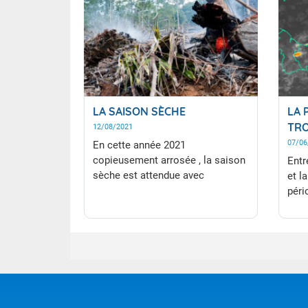
LA SAISON SÈCHE
LA 
TRO
12/08/2021
07/06
En cette année 2021
copieusement arrosée , la saison
Entr
sèche est attendue avec
et l
impatience, mais elle se fait
péri
attendre, quelques belles averses
une 
ont ponctué la première
mais
quinzaine d'août. En attendant de
spéc
pouvoir profiter de cette longue
onde
parenthèse sèche et ensoleillée,
est 
cet article vous présente les
enso
caractéristiques de la saison
aver