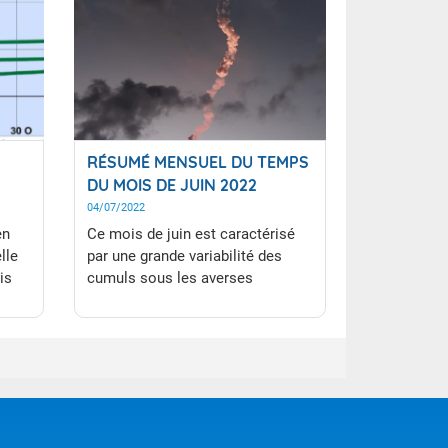
RÉSUMÉ MENSUEL DU TEMPS
DU MOIS DE JUIN 2022
04/07/2022
en
Ce mois de juin est caractérisé
lle
par une grande variabilité des
is
cumuls sous les averses
générées par la proximité de la
Zone de Convergence Inter
Tropicale et l'influence des ondes
tropicales. le fait marquant du
mois est la température
exceptionnellement basse sur le
littoral l'après-midi du 29 juin. En