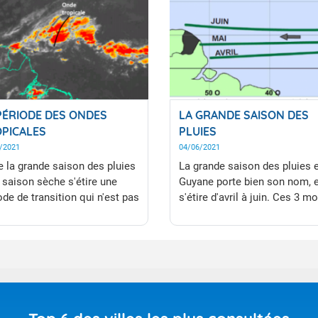
PÉRIODE DES ONDES
LA GRANDE SAISON DES
PICALES
PLUIES
/2021
04/06/2021
e la grande saison des pluies
La grande saison des pluies 
a saison sèche s'étire une
Guyane porte bien son nom, e
ode de transition qui n'est pas
s'étire d'avril à juin. Ces 3 mo
saison à proprement parler
sont en moyenne les plus
 possède tout de même ses
pluvieux de l'année.
ificités : La période des
s tropicales. Cette période
caractérisée par un bon
leillement mais aussi des
ses assez fortes et souvent