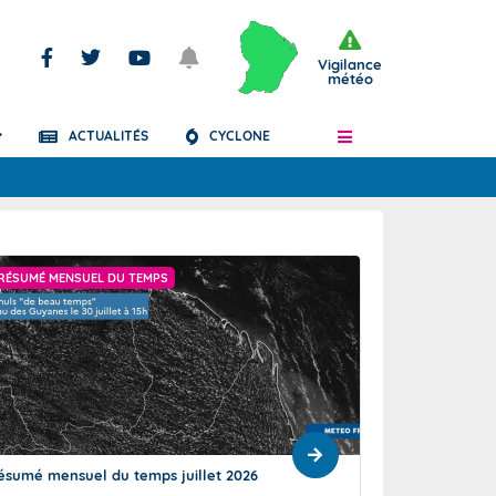
Vigilance
météo
ACTUALITÉS
CYCLONE
Articles
RÉSUMÉ MENSUEL DU TEMPS
"PLUVIOMÉTRIE DÉF
ésumé mensuel du temps juillet 2026
Un mois de juillet
exceptionnelleme