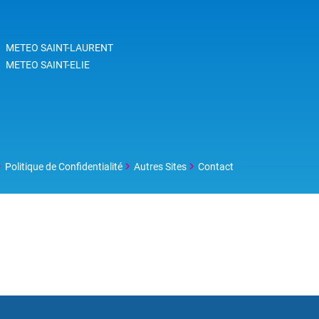
effet ce jour-là, le thermomètre
n'a pas dépassé les 23.9°C à
Kourou au plus chaud de la
METEO SAINT-LAURENT
journée; C'est un record depuis
METEO SAINT-ELIE
les premiers relevés de
température à Kourou en juillet
1995.
Politique de Confidentialité
Autres Sites
Contact