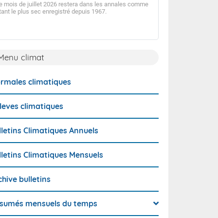
e mois de juillet 2026 restera dans les annales comme
tant le plus sec enregistré depuis 1967.
Après un mois de ju
déficitaire en précip
la tendance, s'inscr
sec observé en Guy
Menu climat
rmales climatiques
leves climatiques
lletins Climatiques Annuels
lletins Climatiques Mensuels
chive bulletins
sumés mensuels du temps