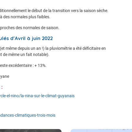
aditionnellement le début de la transition vers la saison sèche.
t à des normales plus faibles.
t proches des normales de saison.
lés d'Avril à juin 2022
(et même depuis un an !) la pluviométrie a été déficitaire en
t de même un fait notable).
 reste excédentaire : + 13%.
uyane
 :
cle-el-nino/la-nina-sur-le-climat-guyanais
ndances-climatiques-trois-mois