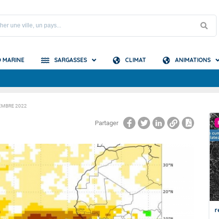
 MARINE
SARGASSES
CLIMAT
ANIMATIONS
S
TEMBRE 2022
e Guyane
Partager
A LA UNE
e Atlantique
Du nouveau pour le bulletin de prévision
r
des échouements de sargasses de