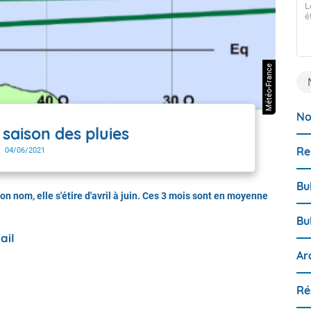
L
Guyane !
é
Dès ce lundi 06 juillet, Météo-France déploie une toute
nouvelle version de son bulletin de surveillance et de
prévision d’échouement de sargasses. Après une longue
phase de développement technique et de tests, le bulletin
Météo-France
de Météo-France fait peau neuve pour offrir des
informations plus claires, plus précises et plus ancrées
dans la réalité du terrain. Que vous soyez un acteur
public, un professionnel de la mer ou un citoyen, voici ce
qui change pour vous :
No
saison des pluies
Re
04/06/2021
Bu
n nom, elle s'étire d'avril à juin. Ces 3 mois sont en moyenne
Bu
ail
Ar
Ré