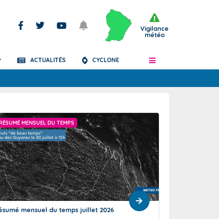
Vigilance
météo
ACTUALITÉS
CYCLONE
Articles
RÉSUMÉ MENSUEL DU TEMPS
"PLUVIOMÉTRIE DÉF
ésumé mensuel du temps juillet 2026
Un mois de juillet
exceptionnelleme