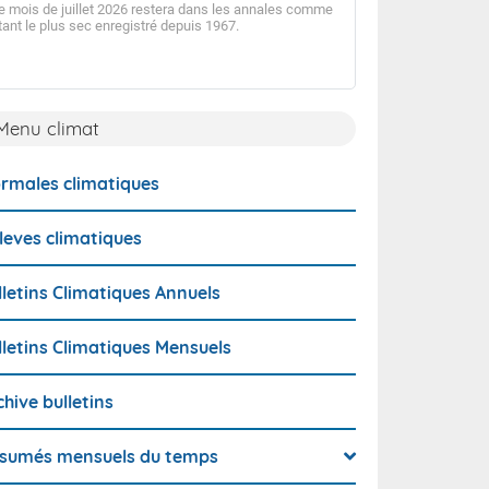
e mois de juillet 2026 restera dans les annales comme
tant le plus sec enregistré depuis 1967.
Après un mois de ju
déficitaire en précip
la tendance, s'inscr
sec observé en Guy
Menu climat
rmales climatiques
leves climatiques
lletins Climatiques Annuels
lletins Climatiques Mensuels
chive bulletins
sumés mensuels du temps