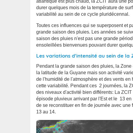
atlantique est plus chaud, la ZCIT aura une 
durer quelques mois de la température de surf
variabilité au sein de ce cycle pluridécennal.
Toutes ces influences qui se superposent et par
grande saison des pluies. Les années se suive
saison des pluies n'est pas une grande pério
ensoleillées bienvenues pouvant durer quelqu
Les variations d'intensité au sein de la
Pendant la grande saison des pluies, la Zone
la latitude de la Guyane mais son activité vari
de l'humidité de l'atmosphère et des vents en 
cette variabilité. Pendant ces 2 journées, la
des niveaux d'activité bien différents: La ZCI
épisode pluvieux arrivant par l'Est et le 13 en
de se reconstituer en fin de journée avec une f
13 au 14.