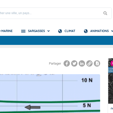
 MARINE
SARGASSES
CLIMAT
ANIMATIONS
S
e Guyane
Partager
A LA UNE
e Atlantique
Du nouveau pour le bulletin de prévision
r
des échouements de sargasses de