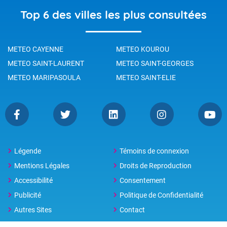
un retour sur des saisons sèches exceptionnelles et aussi
Top 6 des villes les plus consultées
quelques perspectives sur la très proche saison sèche de cette
année 2021.
METEO CAYENNE
METEO KOUROU
METEO SAINT-LAURENT
METEO SAINT-GEORGES
METEO MARIPASOULA
METEO SAINT-ELIE
Légende
Témoins de connexion
Mentions Légales
Droits de Reproduction
Accessibilité
Consentement
Publicité
Politique de Confidentialité
Autres Sites
Contact