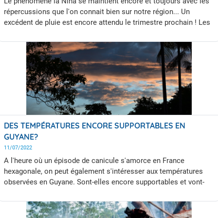
Le phénomène la Nina se maintient encore et toujours avec les
répercussions que l'on connait bien sur notre région... Un
excédent de pluie est encore attendu le trimestre prochain ! Les
températures sont quant à elles prévues supérieures aux
normales.
DES TEMPÉRATURES ENCORE SUPPORTABLES EN
GUYANE?
11/07/2022
A l'heure où un épisode de canicule s'amorce en France
hexagonale, on peut également s'intéresser aux températures
observées en Guyane. Sont-elles encore supportables et vont-
elles le rester ? Pour tenter de répondre à ces questions cet
article vous propose un petit bilan des températures observées
en Guyane et quelques explications sur la température ressentie