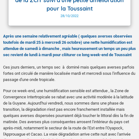
de la ZCIT suivi d'une petite amélioration
pour la Toussaint
28/10/2022
Après une semaine relativement agréable ( quelques averses observées
toutefois de mardi 25 à mercredi 26 octobre) une nette humidification est
attendue de samedi à dimanche , mais heureusement un temps un peu plus
sec revient de lundi à mardi pour clôturer ce long week-end de Toussaint
Ces jours derniers, un temps sec à dominé mais quelques averses parfois
fortes ont circulé de manière localisée mardi et mercredi sous l'influence du
passage d'une onde tropicale.
Pour ce week-end, une humidification sensible est attendue , la Zone de
Convergence Intertropicale se rabat avec une activité modérée à la latitude
de la Guyane. Aujourd'hui vendredi, nous sommes dans une phase de
transition, la dégradation n'est pas encore franchement installée mais
quelques averses dispersées pourraient déjà toucher le littoral dès la fin de
matinée. Des averses plus conséquentes arrosent l'intérieur du pays cet
après-midi, notamment le secteur de la route de l'Est entre l'Oyapock,
l'Approuague et Cacao. La vraie dégradation arrive cette nuit avec l'arrivée