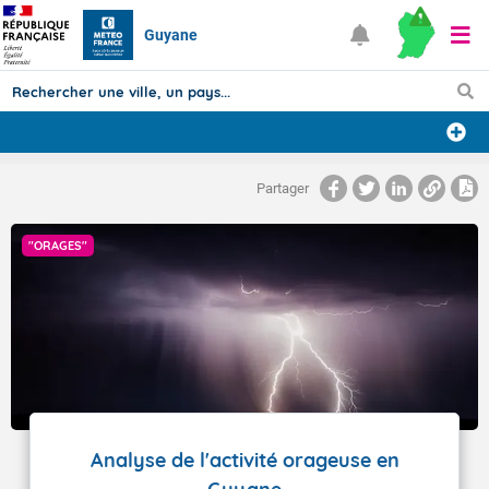
Guyane
Prévisions
Partager
TOUS LES RÉSULTATS
"ORAGES"
Articles
Analyse de l'activité orageuse en