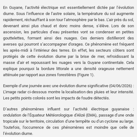
En Guyane, l’activité électrique est essentiellement dictée par l’évolution
diurne. Sous l’influence de l’astre solaire, la température du sol augmente
rapidement, réchauffant à son tour l’atmosphère par le bas. L’air près du sol,
devenant ainsi plus chaud et donc moins dense, s’élève. Lors de son
ascension, les particules d’eau présentes vont se condenser en petites
gouttelettes, formant ainsi des nuages. Ces derniers distilleront des
averses qui pourront s’accompagner d’orages. Ce phénomène est fréquent
les après-midi à l’intérieur des terres. En effet, les secteurs côtiers sont
protégés de cette évolution diurne par la brise de mer, refroidissant la
masse d’air et repoussant les nuages vers la Guyane continentale. Cela
explique pourquoi la bordure littorale a une densité orageuse nettement
atténuée par rapport aux zones forestières (Figure 1).
Exemple d’une journée avec une évolution diurne significative (04/06/2026) :
L’image radar ci-dessous montre la localisation des pluies et leur intensité.
Les petits points colorés sont les impacts de foudre détectés.
D’autres phénomènes influent sur l’activité électrique guyanaise :
ondulation de l’Équateur Météorologique d’Alizé (EMA), passage d’une onde
tropicale sur le territoire, circulation d’une tempête ou d’un cyclone au large.
Toutefois, l’occurrence de ces phénomènes est moindre que celle de
l’évolution diurne.