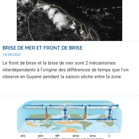
BRISE DE MER ET FRONT DE BRISE
14/09/2023
Le front de brise et la brise de mer sont 2 mécanismes
interdépendants à l'origine des différences de temps que l'on
observe en Guyane pendant la saison sèche entre la zone
littorale et les premiers contreforts de l'arrière pays. Ainsi, il
n'est pas rare lors d'un après-midi de saison sèche de passer en
à peine 30Km à vol d'oiseau d'un ciel sans nuages sur les plages
de Montjoly à un solide orage à Fourgassié plus au sud dans la
montagne de Kaw. Ces différences entre la bordure côtière et
l'arrière pays pourtant proches se retrouvent tout le long du
littoral guyanais. Pour autant, ce scénario n'est pas figé, il varie
d'un jour à l'autre. Parfois proche, parfois éloigné, certaines fois
tout juste balisé par une ligne de nuages inoffensifs, d'autres