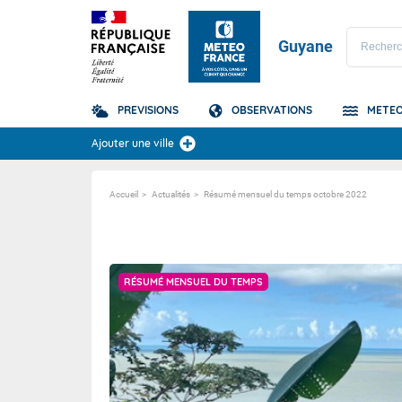
Guyane
PREVISIONS
OBSERVATIONS
METEO
Prévisions
Ajouter une ville
TOUS LES RÉSULTAT
Accueil
Actualités
Résumé mensuel du temps octobre 2022
Prévisions d'échouement des Sargasses
Radar Guyane 200 km
Satellit
En savoir plus
Satellit
RÉSUMÉ MENSUEL DU TEMPS