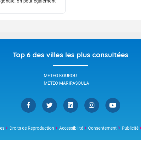
gonale, on peut également
téresser aux températures
rvées en Guyane. Sont-elles
re supportables et vont-elles
ester ? Pour tenter de
ndre à ces questions cet
cle vous propose un petit
n des températures observées
Top 6 des villes les plus consultées
uyane et quelques
ications sur la température
entie et la notion de confort
METEO KOUROU
iologique.
METEO MARIPASOULA
les
Droits de Reproduction
Accessibilité
Consentement
Publicité