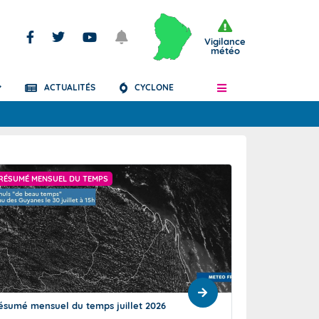
Vigilance
météo
ACTUALITÉS
CYCLONE
Articles
RÉSUMÉ MENSUEL DU TEMPS
"PLUVIOMÉTRIE DÉF
ésumé mensuel du temps juillet 2026
Un mois de juillet
exceptionnelleme