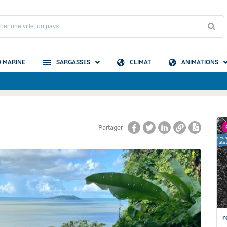
 MARINE
SARGASSES
CLIMAT
ANIMATIONS
S
e Guyane
Partager
A LA UNE
e Atlantique
Du nouveau pour le bulletin de prévision
r
des échouements de sargasses de