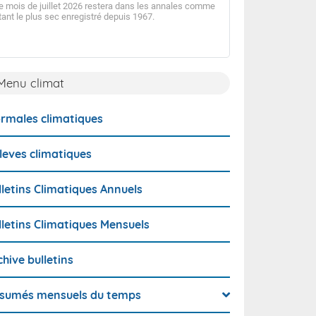
e mois de juillet 2026 restera dans les annales comme
tant le plus sec enregistré depuis 1967.
Après un mois de ju
déficitaire en précip
la tendance, s'inscr
sec observé en Guy
Menu climat
rmales climatiques
leves climatiques
lletins Climatiques Annuels
lletins Climatiques Mensuels
chive bulletins
sumés mensuels du temps