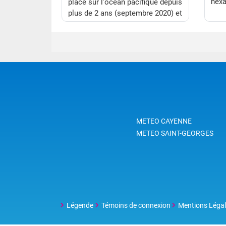
hexa
place sur l'océan pacifique depuis
s'in
plus de 2 ans (septembre 2020) et
obse
ce n'est toujours pas fini ! La Niña
enco
va perdurer encore quelques
le r
mois et cela va de nouveau se
répo
traduire par un excédent de pluie
arti
sur notre région. Les
bila
températures sont quant à elles
en G
prévues supérieures aux
expl
normales sur le littoral tandis
ress
qu'elles devraient être plus
METEO CAYENNE
phys
proches des normales dans les
METEO SAINT-GEORGES
terres.
Légende
Témoins de connexion
Mentions Léga