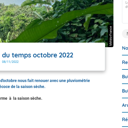
L
Guyane !
é
Dès ce lundi 06 juillet, Météo-France déploie une toute
nouvelle version de son bulletin de surveillance et de
prévision d’échouement de sargasses. Après une longue
phase de développement technique et de tests, le bulletin
Météo-France
de Météo-France fait peau neuve pour offrir des
informations plus claires, plus précises et plus ancrées
dans la réalité du terrain. Que vous soyez un acteur
public, un professionnel de la mer ou un citoyen, voici ce
qui change pour vous :
No
du temps octobre 2022
Re
08/11/2022
Bu
d'octobre nous fait renouer avec une pluviométrie
récoce de la saison sèche.
Bu
erme à la saison sèche.
Ar
Ré