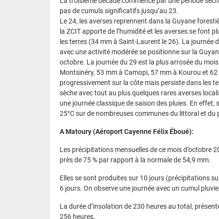
La troisième décade commence par une période sèche, 
pas de cumuls significatifs jusqu’au 23.
Le 24, les averses reprennent dans la Guyane foresti
la ZCIT apporte de l’humidité et les averses se font 
les terres (34 mm à Saint-Laurent le 26). La journée 
avec une activité modérée se positionne sur la Guya
octobre. La journée du 29 est la plus arrosée du m
Montsinéry, 53 mm à Camopi, 57 mm à Kourou et 62 mm 
progressivement sur la côte mais persiste dans les te
sèche avec tout au plus quelques rares averses loca
une journée classique de saison des pluies. En effet,
25°C sur de nombreuses communes du littoral et du p
A Matoury (Aéroport Cayenne Félix Éboué):
Les précipitations mensuelles de ce mois d’octobre 2
près de 75 % par rapport à la normale de 54,9 mm.
Elles se sont produites sur 10 jours (précipitations 
6 jours. On observe une journée avec un cumul pluvi
La durée d’insolation de 230 heures au total, présente
256 heures.