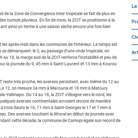
Le
d de la Zone de Convergence Inter tropicale se fait de plus en
es cumuls pluvieux. En fin de mois, la ZCIT se positionne à la
Pr
tant ainsi un terme à une saison sèche encore une fois bien
Ch
 les après-midi dans les communes de l’intérieur. Le temps est
ées se démarquent: le 3, au passage d’une onde tropicale, on
Ar
 au 10, la marge sud de la ZCIT renforce l’instabilité et peu de
our la journée du 9, 45 mm à Saint-Laurent et 13 mm à Kourou
 reste très proche, les averses persistent, avec même du 12 au
 Le 12, on mesure 34 mm à Macouria et 18 mm à Matoury
-Yalimapo. Du 14 au 18, la ZCIT s’éloigne vers le nord, les
quelques averses continentales arrosent encore de manière
 à trois-Sauts le 16, 11 mm à Saint-Georges le 17 et 7 mm à
 peu. Des averses touchent le littoral en début de journée avec
ndant cette décade, la commune de Camopi égale son record de