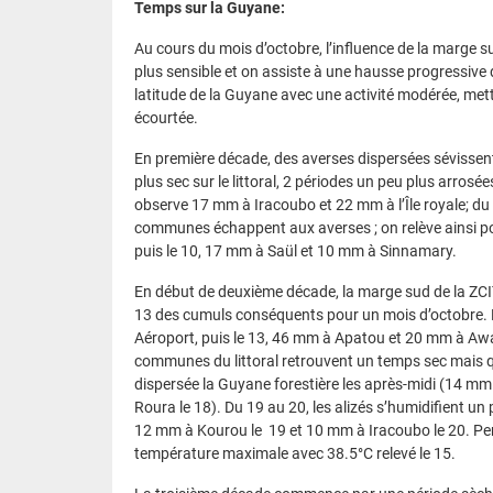
Temps sur la Guyane:
Au cours du mois d’octobre, l’influence de la marge su
plus sensible et on assiste à une hausse progressive d
latitude de la Guyane avec une activité modérée, met
écourtée.
En première décade, des averses dispersées sévissent
plus sec sur le littoral, 2 périodes un peu plus arros
observe 17 mm à Iracoubo et 22 mm à l’Île royale; du 9
communes échappent aux averses ; on relève ainsi p
puis le 10, 17 mm à Saül et 10 mm à Sinnamary.
En début de deuxième décade, la marge sud de la ZCIT
13 des cumuls conséquents pour un mois d’octobre.
Aéroport, puis le 13, 46 mm à Apatou et 20 mm à Awala
communes du littoral retrouvent un temps sec mais 
dispersée la Guyane forestière les après-midi (14 mm
Roura le 18). Du 19 au 20, les alizés s’humidifient un
12 mm à Kourou le 19 et 10 mm à Iracoubo le 20. Pe
température maximale avec 38.5°C relevé le 15.