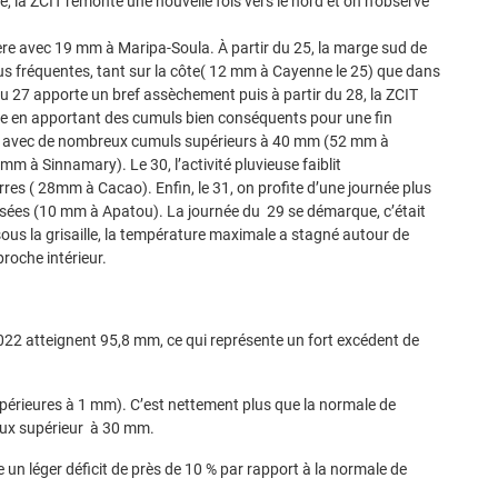
la ZCIT remonte une nouvelle fois vers le nord et on n’observe
ère avec 19 mm à Maripa-Soula. À partir du 25, la marge sud de
plus fréquentes, tant sur la côte( 12 mm à Cayenne le 25) que dans
du 27 apporte un bref assèchement puis à partir du 28, la ZCIT
ne en apportant des cumuls bien conséquents pour une fin
ois avec de nombreux cumuls supérieurs à 40 mm (52 mm à
à Sinnamary). Le 30, l’activité pluvieuse faiblit
rres ( 28mm à Cacao). Enfin, le 31, on profite d’une journée plus
lisées (10 mm à Apatou). La journée du 29 se démarque, c’était
 sous la grisaille, la température maximale a stagné autour de
roche intérieur.
022 atteignent 95,8 mm, ce qui représente un fort excédent de
supérieures à 1 mm). C’est nettement plus que la normale de
eux supérieur à 30 mm.
 un léger déficit de près de 10 % par rapport à la normale de