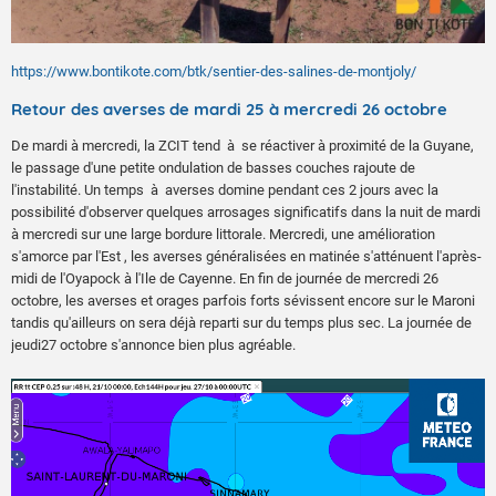
https://www.bontikote.com/btk/sentier-des-salines-de-montjoly/
Retour des averses de mardi 25 à mercredi 26 octobre
De mardi à mercredi, la ZCIT tend à se réactiver à proximité de la Guyane,
le passage d'une petite ondulation de basses couches rajoute de
l'instabilité. Un temps à averses domine pendant ces 2 jours avec la
possibilité d'observer quelques arrosages significatifs dans la nuit de mardi
à mercredi sur une large bordure littorale. Mercredi, une amélioration
s'amorce par l'Est , les averses généralisées en matinée s'atténuent l'après-
midi de l'Oyapock à l'Ile de Cayenne. En fin de journée de mercredi 26
octobre, les averses et orages parfois forts sévissent encore sur le Maroni
tandis qu'ailleurs on sera déjà reparti sur du temps plus sec. La journée de
jeudi27 octobre s'annonce bien plus agréable.