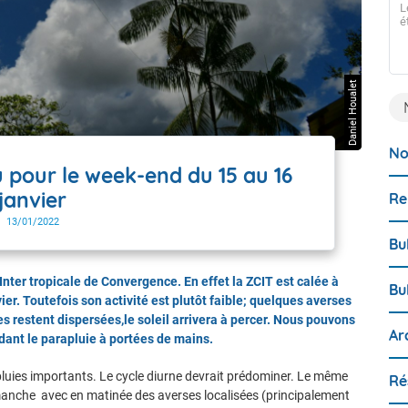
L
Guyane !
é
Dès ce lundi 06 juillet, Météo-France déploie une toute
nouvelle version de son bulletin de surveillance et de
prévision d’échouement de sargasses. Après une longue
phase de développement technique et de tests, le bulletin
Daniel Houalet
de Météo-France fait peau neuve pour offrir des
informations plus claires, plus précises et plus ancrées
dans la réalité du terrain. Que vous soyez un acteur
public, un professionnel de la mer ou un citoyen, voici ce
qui change pour vous :
No
 pour le week-end du 15 au 16
janvier
Re
13/01/2022
Bu
Inter tropicale de Convergence. En effet la ZCIT est calée à
Bu
vier. Toutefois son activité est plutôt faible; quelques averses
restent dispersées,le soleil arrivera à percer. Nous pouvons
Ar
rdant le parapluie à portées de mains.
uies importants. Le cycle diurne devrait prédominer. Le même
Ré
imanche avec en matinée des averses localisées (principalement