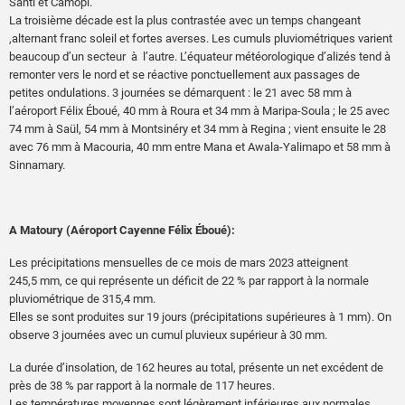
Santi et Camopi.
La troisième décade est la plus contrastée avec un temps changeant
,alternant franc soleil et fortes averses. Les cumuls pluviométriques varient
beaucoup d’un secteur à l’autre. L’équateur météorologique d’alizés tend à
remonter vers le nord et se réactive ponctuellement aux passages de
petites ondulations. 3 journées se démarquent : le 21 avec 58 mm à
l’aéroport Félix Éboué, 40 mm à Roura et 34 mm à Maripa-Soula ; le 25 avec
74 mm à Saül, 54 mm à Montsinéry et 34 mm à Regina ; vient ensuite le 28
avec 76 mm à Macouria, 40 mm entre Mana et Awala-Yalimapo et 58 mm à
Sinnamary.
A Matoury (Aéroport Cayenne Félix Éboué):
Les précipitations mensuelles de ce mois de mars 2023 atteignent
245,5 mm, ce qui représente un déficit de 22 % par rapport à la normale
pluviométrique de 315,4 mm.
Elles se sont produites sur 19 jours (précipitations supérieures à 1 mm). On
observe 3 journées avec un cumul pluvieux supérieur à 30 mm.
La durée d’insolation, de 162 heures au total, présente un net excédent de
près de 38 % par rapport à la normale de 117 heures.
Les températures moyennes sont légèrement inférieures aux normales