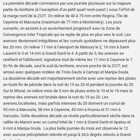
La première décade commence par une journée pluvieuse sur la majeure
partie du territoire (à l’exception d’un petit quart nord-ouest ) sous l’effet de
la marge nord de la ZCIT. On relève de 40 à 75 mm entre Regina, l’Île de
Cayenne et Macouria (maximum de 77 mm à Montsinéry). Les jours
suivants, on assiste à un assèchement progressif avec la Zone de
Convergence Inter Tropicale qui se replie de plus en plus vers le sud. Les
averses deviennent irrégulières et les cumuls quotidiens ne dépassent plus
les 20 mm. On relève 17 mm à l’aéroport de Matoury le 2, 19 mm à Saint-
Laurent le 3 et 14 mm à Grand-Santi le 4. À partir du 5, les averses se
raréfient et faiblissent, signalons tout de même les 11 mm à Cayenne le 7.
En fin de décade, seul le sud du territoire, encore proche de la ZCIT, est
arrosé avec quelques ondées de Trois-Sauts à Camopi et Maripa-Soula.
La deuxième décade est majoritairement sèche avec une reprise des pluies
en toute fin de période dans la nuit du 19 au 20 et pendant la journée du 20.
Sur le littoral, on relève mois de 5 mm de pluies entre le 10 et le 19 mais la
reprise des averses est brutale dans la nuit du 19 au 20. Les
averses,localisées, mais parfois intenses du 20 donnent un cumul de
95 mm à Macouria, 58 mm à Cayenne, 43 mm à Kourou et 31 mm à
Iracoubo. Cette deuxième décade se révèle particulièrement sèche dans la
vallée du Maroni avec un cumul total de 1 mm à Grand-Santi et Apatou et
6 mm à Maripa-Soula. La plus belle journée du mois est observée le 12
avec aucune précipitation relevée et jusqu’à 34,6 degrés relevés à Grand-