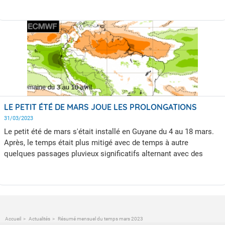
épisode du phénomène El Nino est attendu et devrait s'installer
dès le début de la saison sèche. Au cours du prochain trimestre
(avril-mai-juin), la pluviométrie devrait se rapprocher des
normales de saison voire même présenter un léger déficit. Les
températures quant à elles devraient rester légèrement
supérieures aux normales.
LE PETIT ÉTÉ DE MARS JOUE LES PROLONGATIONS
31/03/2023
Le petit été de mars s'était installé en Guyane du 4 au 18 mars.
Après, le temps était plus mitigé avec de temps à autre
quelques passages pluvieux significatifs alternant avec des
journées assez agréables. Bonne nouvelle, une nouvelle période
d'assèchement marqué se profile à partir de ce week-end; le
petit été de mars joue donc les prolongations en ce début de
mois d'avril.
Accueil
Actualités
Résumé mensuel du temps mars 2023