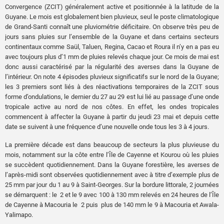
Convergence (ZCIT) généralement active et positionnée à la latitude de la
Guyane. Le mois est globalement bien pluvieux, seul le poste climatologique
de Grand-Santi connaît une pluviométrie déficitaire. On observe très peu de
jours sans pluies sur l’ensemble de la Guyane et dans certains secteurs
continentaux comme Saül, Taluen, Regina, Cacao et Roura il n’y en a pas eu
avec toujours plus d’1 mm de pluies relevés chaque jour. Ce mois de mai est
donc aussi caractérisé par la régularité des averses dans la Guyane de
l’intérieur. On note 4 épisodes pluvieux significatifs sur le nord de la Guyane;
les 3 premiers sont liés à des réactivations temporaires de la ZCIT sous
forme d’ondulations, le dernier du 27 au 29 est lui lié au passage d’une onde
tropicale active au nord de nos côtes. En effet, les ondes tropicales
commencent à affecter la Guyane à partir du jeudi 23 mai et depuis cette
date se suivent à une fréquence d’une nouvelle onde tous les 3 à 4 jours.
La première décade est dans beaucoup de secteurs la plus pluvieuse du
mois, notamment sur la côte entre l’Île de Cayenne et Kourou où les pluies
se succèdent quotidiennement. Dans la Guyane forestière, les averses de
l’après-midi sont observées quotidiennement avec à titre d’exemple plus de
25 mm par jour du 1 au 9 à Saint-Georges. Sur la bordure littorale, 2 journées
se démarquent : le 2 et le 9 avec 100 à 130 mm relevés en 24 heures de l’Île
de Cayenne à Macouria le 2 puis plus de 140 mm le 9 à Macouria et Awala-
Yalimapo.