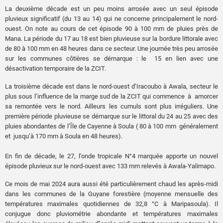
La deuxième décade est un peu moins arrosée avec un seul épisode
pluvieux significatif (du 13 au 14) qui ne concerne principalement le nord-
ouest. On note au cours de cet épisode 90 à 100 mm de pluies près de
Mana. La période du 17 au 18 est bien pluvieuse sur la bordure littorale avec
de 80 à 100 mm en 48 heures dans ce secteur. Une journée très peu arrosée
sur les communes côtières se démarque : le 15 en lien avec une
désactivation temporaire de la ZCIT.
La troisième décade est dans le nord-ouest d’Iracoubo à Awala, secteur le
plus sous l’influence de la marge sud de la ZCIT qui commence à amorcer
sa remontée vers le nord. Ailleurs les cumuls sont plus irréguliers. Une
première période pluvieuse se démarque sur le littoral du 24 au 25 avec des
pluies abondantes de l’Île de Cayenne à Soula ( 80 à 100 mm généralement
et jusqu’à 170 mm à Soula en 48 heures).
En fin de décade, le 27, l’onde tropicale N°4 marquée apporte un nouvel
épisode pluvieux sur le nord-ouest avec 133 mm relevés à Awala-Yalimapo.
Ce mois de mai 2024 aura aussi été particulièrement chaud les après-midi
dans les communes de la Guyane forestière (moyenne mensuelle des
températures maximales quotidiennes de 32,8 °C à Maripasoula). Il
conjugue donc pluviométrie abondante et températures maximales