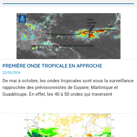
PREMIÈRE ONDE TROPICALE EN APPROCHE
22/05/2024
De mai à octobre, les ondes tropicales sont sous la surveillance
rapprochée des prévisionnistes de Guyane, Martinique et
Guadeloupe. En effet, les 40 à 50 ondes qui traversent
l’Atlantique de mai à octobre sont souvent associées à des
dégradations pluvieuses et peuvent même donner naissance à
des ouragans sur l'arc antillais. La première onde tropicale de
l'année devrait apporter une première dégradation du temps
vendredi 23 mai en Guyane à l'avant de l'axe de l'onde, puis une
deuxième dimanche quand sa branche arrière s'évacuera vers