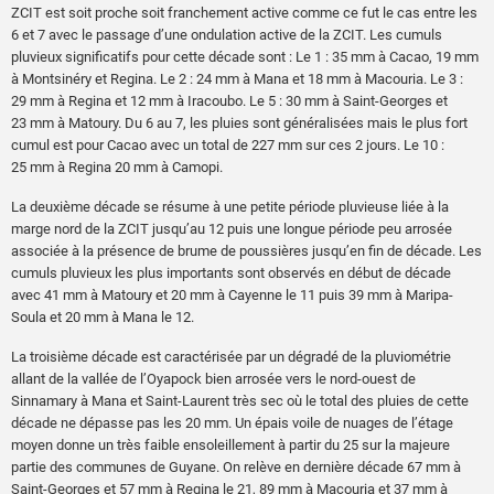
ZCIT est soit proche soit franchement active comme ce fut le cas entre les
6 et 7 avec le passage d’une ondulation active de la ZCIT. Les cumuls
pluvieux significatifs pour cette décade sont : Le 1 : 35 mm à Cacao, 19 mm
à Montsinéry et Regina. Le 2 : 24 mm à Mana et 18 mm à Macouria. Le 3 :
29 mm à Regina et 12 mm à Iracoubo. Le 5 : 30 mm à Saint-Georges et
23 mm à Matoury. Du 6 au 7, les pluies sont généralisées mais le plus fort
cumul est pour Cacao avec un total de 227 mm sur ces 2 jours. Le 10 :
25 mm à Regina 20 mm à Camopi.
La deuxième décade se résume à une petite période pluvieuse liée à la
marge nord de la ZCIT jusqu’au 12 puis une longue période peu arrosée
associée à la présence de brume de poussières jusqu’en fin de décade. Les
cumuls pluvieux les plus importants sont observés en début de décade
avec 41 mm à Matoury et 20 mm à Cayenne le 11 puis 39 mm à Maripa-
Soula et 20 mm à Mana le 12.
La troisième décade est caractérisée par un dégradé de la pluviométrie
allant de la vallée de l’Oyapock bien arrosée vers le nord-ouest de
Sinnamary à Mana et Saint-Laurent très sec où le total des pluies de cette
décade ne dépasse pas les 20 mm. Un épais voile de nuages de l’étage
moyen donne un très faible ensoleillement à partir du 25 sur la majeure
partie des communes de Guyane. On relève en dernière décade 67 mm à
Saint-Georges et 57 mm à Regina le 21, 89 mm à Macouria et 37 mm à