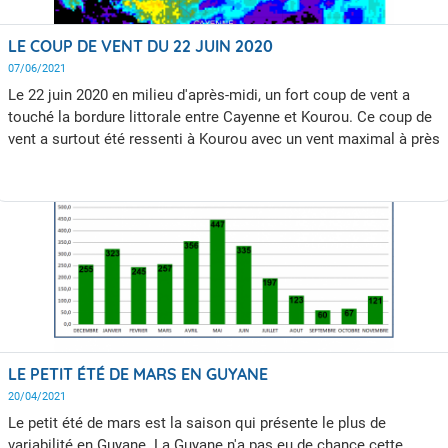
LE COUP DE VENT DU 22 JUIN 2020
07/06/2021
Le 22 juin 2020 en milieu d'après-midi, un fort coup de vent a
touché la bordure littorale entre Cayenne et Kourou. Ce coup de
vent a surtout été ressenti à Kourou avec un vent maximal à près
de 94 km/h. Une autre particularité de ce coup de vent tient à sa
durée, le vent maximal a en effet dépassé les 65 km/h pendant
près d'une demi heure à Kourou avec une orientation constante
de secteur Est.
LE PETIT ÉTÉ DE MARS EN GUYANE
20/04/2021
Le petit été de mars est la saison qui présente le plus de
variabilité en Guyane. La Guyane n'a pas eu de chance cette