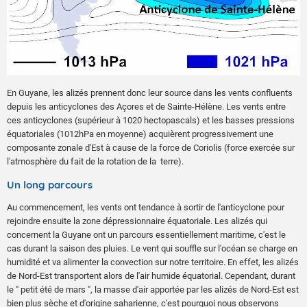
En Guyane, les alizés prennent donc leur source dans les vents confluents
depuis les anticyclones des Açores et de Sainte-Hélène. Les vents entre
ces anticyclones (supérieur à 1020 hectopascals) et les basses pressions
équatoriales (1012hPa en moyenne) acquièrent progressivement une
composante zonale d'Est à cause de la force de Coriolis (force exercée sur
l'atmosphère du fait de la rotation de la terre).
Un long parcours
Au commencement, les vents ont tendance à sortir de l'anticyclone pour
rejoindre ensuite la zone dépressionnaire équatoriale. Les alizés qui
concernent la Guyane ont un parcours essentiellement maritime, c'est le
cas durant la saison des pluies. Le vent qui souffle sur l'océan se charge en
humidité et va alimenter la convection sur notre territoire. En effet, les alizés
de Nord-Est transportent alors de l'air humide équatorial. Cependant, durant
le " petit été de mars ", la masse d'air apportée par les alizés de Nord-Est est
bien plus sèche et d'origine saharienne, c'est pourquoi nous observons