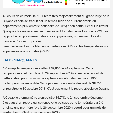
Au cours de ce mois, la ZCIT reste très majoritairement au grand large de la
Guyane et cela se traduit par un temps bien sec sur l'ensemble du
département (pluviométrie déficitaire de 31%) et en particulier sur le littoral.
Quelques brèves averses se manifestent tout de même lorsque la ZCIT se
rapproche temporairement des côtes guyanaises, notamment lors du
passage d'ondes tropicales.
L'ensoleillement est faiblement excédentaire (+8%) et les températures sont
supérieures aux normales (+0,8°C).
FAITS MARQUANTS
A
Camopi
la température a atteint
37,8°C
le 24 septembre. Cette
température était (en date du 29 septembre 2019) et reste le
record de
cette station pour un mois de septembre
(début de mesures : 1955).
La température
record de Camopi tous mois confondus
est de
38,5°C
,
enregistrée le 30 octobre 2018. C'est également le record absolu de Guyane.
A
Caca
o le thermomètre a enregistré
36,7°C
, le 24 septembre également.
C'est aussi un record qui se renouvelle puisque cette température a été
atteinte une première fois le 26 septembre 2020 (
record pour un mois de
septembre
- début de mesures en 1978).