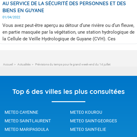
AU SERVICE DE LA SÉCURITÉ DES PERSONNES ET DES
BIENS EN GUYANE
01/04/2022
Vous avez peut-être aperçu au détour d’une rivière ou d’un fleuve,
en partie masquée par la végétation, une station hydrologique de
la Cellule de Veille Hydrologique de Guyane (CVH). Ces
installations discrètes au bord des fleuves au sein de la forêt
permettent le suivi en direct du niveau des fleuves guyanais. Cet
article vous permettra de comprendre le lien entre les activités
Accueil
Actualités
Prévisions du temps pour le grand week-end du 14 juillet
de Météo-France et de la Cellule de veille Hydrologique de
Guyane (CVH) et de vous familiariser ensuite avec les activités
de la CVH de Guyane.
Top 6 des villes les plus consultées
METEO CAYENNE
METEO KOUROU
METEO SAINT-LAURENT
METEO SAINT-GEORGES
METEO MARIPASOULA
METEO SAINT-ELIE