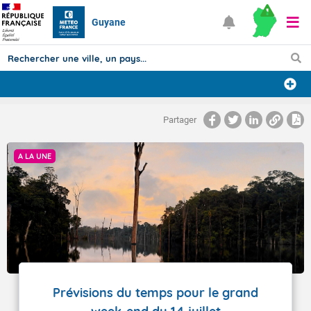
Guyane
Prévisions
Partager
TOUS LES RÉSULTATS
A LA UNE
Articles
Prévisions du temps pour le grand