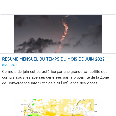
des ondes tropicales. Cette période est caractérisée par un bon
ensoleillement mais aussi des averses assez fortes et souvent
orageuses. C'est l'époque des débuts de journées sous le soleil
parfois suivis en début d'après-midi d'un bel orage. Le passage
périodique des ondes tropicales à proximité de la Guyane
rythme les variations du temps en apportant des dégradations
temporaires du temps.
RÉSUMÉ MENSUEL DU TEMPS DU MOIS DE JUIN 2022
04/07/2022
Ce mois de juin est caractérisé par une grande variabilité des
cumuls sous les averses générées par la proximité de la Zone
de Convergence Inter Tropicale et l'influence des ondes
tropicales. le fait marquant du mois est la température
exceptionnellement basse sur le littoral l'après-midi du 29 juin.
En effet ce jour-là, le thermomètre n'a pas dépassé les 23.9°C à
Kourou au plus chaud de la journée; C'est un record depuis les
premiers relevés de température à Kourou en juillet 1995.