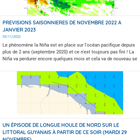
PREVISIONS SAISONNIERES DE NOVEMBRE 2022 A
JANVIER 2023
03/11/2022
Le phénomène la Niña est en place sur l'océan pacifique depuis
plus de 2 ans (septembre 2020) et ce n'est toujours pas fini ! La
Niña va perdurer encore quelques mois et cela va de nouveau se
traduire par un excédent de pluie sur notre région. Les
températures sont quant à elles prévues supérieures aux
normales sur le littoral tandis qu'elles devraient être plus
proches des normales dans les terres.
UN ÉPISODE DE LONGUE HOULE DE NORD SUR LE
LITTORAL GUYANAIS À PARTIR DE CE SOIR (MARDI 29
NOVEMBRE)