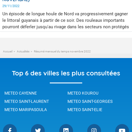
29/11/2022
Un épisode de longue houle de Nord va progressivement gagner
le littoral guyanais à partir de ce soir. Des rouleaux importants
pourront déferler jusqu'au rivage dans les secteurs non protégés
par les bancs de vase notamment aux heures des marées
hautes.
Accueil
Actualités
Résumé mensuel du temps novembre 2022
Top 6 des villes les plus consultées
METEO CAYENNE
METEO KOUROU
METEO SAINT-LAURENT
METEO SAINT-GEORGES
METEO MARIPASOULA
METEO SAINT-ELIE