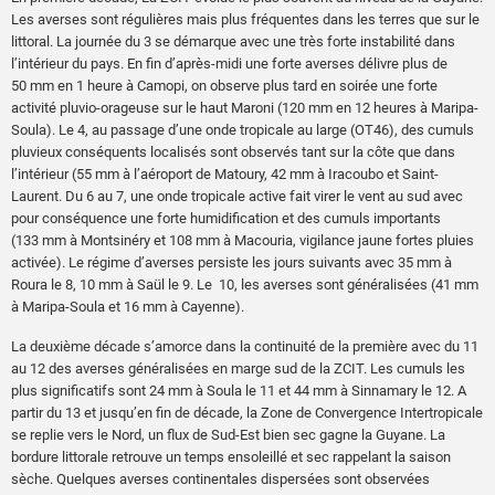
Les averses sont régulières mais plus fréquentes dans les terres que sur le
littoral. La journée du 3 se démarque avec une très forte instabilité dans
l’intérieur du pays. En fin d’après-midi une forte averses délivre plus de
50 mm en 1 heure à Camopi, on observe plus tard en soirée une forte
activité pluvio-orageuse sur le haut Maroni (120 mm en 12 heures à Maripa-
Soula). Le 4, au passage d’une onde tropicale au large (OT46), des cumuls
pluvieux conséquents localisés sont observés tant sur la côte que dans
l’intérieur (55 mm à l’aéroport de Matoury, 42 mm à Iracoubo et Saint-
Laurent. Du 6 au 7, une onde tropicale active fait virer le vent au sud avec
pour conséquence une forte humidification et des cumuls importants
(133 mm à Montsinéry et 108 mm à Macouria, vigilance jaune fortes pluies
activée). Le régime d’averses persiste les jours suivants avec 35 mm à
Roura le 8, 10 mm à Saül le 9. Le 10, les averses sont généralisées (41 mm
à Maripa-Soula et 16 mm à Cayenne).
La deuxième décade s’amorce dans la continuité de la première avec du 11
au 12 des averses généralisées en marge sud de la ZCIT. Les cumuls les
plus significatifs sont 24 mm à Soula le 11 et 44 mm à Sinnamary le 12. A
partir du 13 et jusqu’en fin de décade, la Zone de Convergence Intertropicale
se replie vers le Nord, un flux de Sud-Est bien sec gagne la Guyane. La
bordure littorale retrouve un temps ensoleillé et sec rappelant la saison
sèche. Quelques averses continentales dispersées sont observées