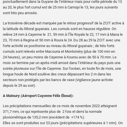
ponctuellement dans la Guyane de l’intérieur mais pour cette période du 13
au 20, le plus fort cumul est de 25 mm à Camopi le 13, les jours suivants
sont très peu arrosés.
La troisième décade est marquée par le retour progressif de la ZCIT active à
la latitude du littoral guyanais. Les cumuls sont en hausse régulière. On
relève 24 mm à Cayenne le 21, 59 mm à l’Île Royale le 22, 17 mm à Mana le
23, 70 mm à Regina et 50 mm à Roura le 24. Du 28 au 29 la ZCIT avec une
forte activité se positionne au niveau du littoral guyanais ; de très forts
cumuls sont relevés entre Macouria et Montsinéry (plus de 100 mm en
24 heures), un peu moins de Cayenne à Kourou avec de 50 à 70 mm. Le
mois se termine par un après-midi arrosé dans l’intérieur du pays puis une
soirée pluvieuse sur l’Île de Cayenne. Sur l’océan, en toute fin de mois, une
longue houle de Nord soulève des creux dépassant les 2 m dans les
secteurs non protégés par les bancs de vase (vigilance jaune activée
depuis le 29 au soir).
A Matoury (Aéroport Cayenne Félix Éboué):
Les précipitations mensuelles de ce mois de novembre 2022 atteignent
371,7 mm, ce qui représente plus de 2 fois et demi la normale
pluviométrique de 135,2 mm (excédent de +174 %).
Elles se sont produites sur 23 jours (précipitations supérieures à 1 mm). On