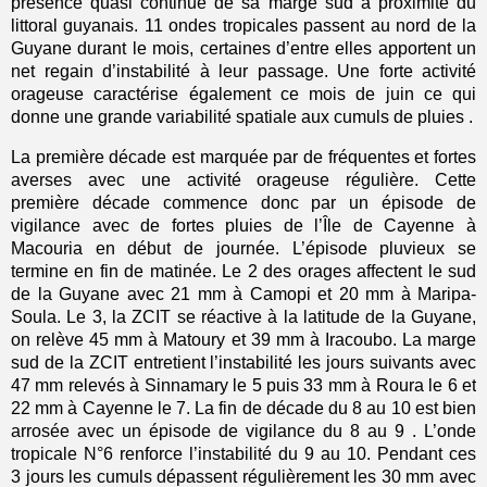
présence quasi continue de sa marge sud à proximité du
littoral guyanais. 11 ondes tropicales passent au nord de la
Guyane durant le mois, certaines d’entre elles apportent un
net regain d’instabilité à leur passage. Une forte activité
orageuse caractérise également ce mois de juin ce qui
donne une grande variabilité spatiale aux cumuls de pluies .
La première décade est marquée par de fréquentes et fortes
averses avec une activité orageuse régulière. Cette
première décade commence donc par un épisode de
vigilance avec de fortes pluies de l’Île de Cayenne à
Macouria en début de journée. L’épisode pluvieux se
termine en fin de matinée. Le 2 des orages affectent le sud
de la Guyane avec 21 mm à Camopi et 20 mm à Maripa-
Soula. Le 3, la ZCIT se réactive à la latitude de la Guyane,
on relève 45 mm à Matoury et 39 mm à Iracoubo. La marge
sud de la ZCIT entretient l’instabilité les jours suivants avec
47 mm relevés à Sinnamary le 5 puis 33 mm à Roura le 6 et
22 mm à Cayenne le 7. La fin de décade du 8 au 10 est bien
arrosée avec un épisode de vigilance du 8 au 9 . L’onde
tropicale N°6 renforce l’instabilité du 9 au 10. Pendant ces
3 jours les cumuls dépassent régulièrement les 30 mm avec