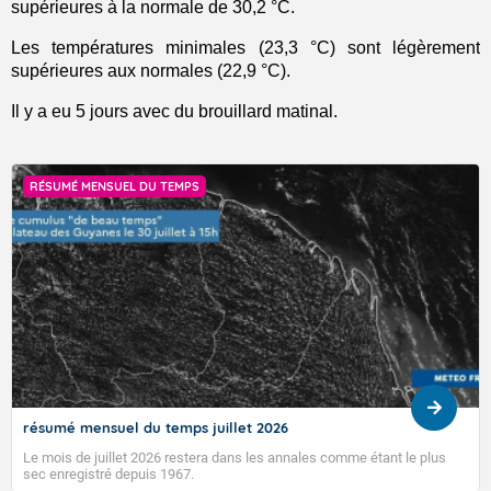
supérieures à la normale de 30,2 °C.
L
es températures minimales (2
3,
3
°C)
sont
légèrement
supérieures
aux normales
(2
2,9
°C).
I
l y a eu 5 jours avec du brouillard matinal.
RÉSUMÉ MENSUEL DU TEMPS
résumé mensuel du temps juillet 2026
Le mois de juillet 2026 restera dans les annales comme étant le plus
sec enregistré depuis 1967.