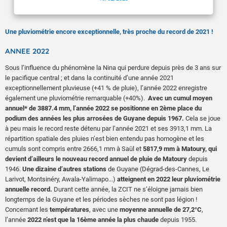
Une pluviométrie encore exceptionnelle, très proche du record de 2021 !
ANNEE 2022
Sous l’influence du phénomène la Nina qui perdure depuis près de 3 ans sur
le pacifique central ; et dans la continuité d’une année 2021
exceptionnellement pluvieuse (+41 % de pluie), l’année 2022 enregistre
également une pluviométrie remarquable (+40%).
Avec un cumul moyen
annuel* de 3887.4 mm, l’année 2022 se positionne en 2ème place du
podium des années les plus arrosées de Guyane depuis 1967.
Cela se joue
à peu mais le record reste détenu par l’année 2021 et ses 3913,1 mm. La
répartition spatiale des pluies n’est bien entendu pas homogène et les
cumuls sont compris entre 2666,1 mm à Saül et
5817,9 mm à Matoury, qui
devient d’ailleurs le nouveau record annuel de pluie de Matoury
depuis
1946.
Une dizaine d’autres stations
de Guyane (Dégrad-des-Cannes, Le
Larivot, Montsinéry, Awala-Yalimapo...)
atteignent en 2022 leur pluviométrie
annuelle record.
Durant cette année, la ZCIT ne s’éloigne jamais bien
longtemps de la Guyane et les périodes sèches ne sont pas légion !
Concernant les
températures
, avec une
moyenne annuelle de 27,2°C
,
l’année
2022 n’est que la 16ème année la plus chaude
depuis 1955.