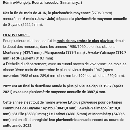
Rémire-Montjoly, Roura, Iracoubo, Sinnamary…)
Dès la fin du mois de JUIN
, la
pluviométrie moyenne*
(2706,0 mm)
mesurée en
6 mois (Janv- Juin) dépasse la pluviométrie moyenne annuelle
de Guyane (2522,5 mm).
En NOVEMBRE :
Pour plusieurs stations, ce fut le
mois de novembre le plus pluvieux
depuis
le début des mesures, dans les années 1950/1960 selon les stations :
Montsinéry (439,1 mm) ; Maripasoula (339,9 mm) ; Awala-Yalimapo (316,7
mm) et St-Laurent (310,1 mm).
A l’échelle du département, avec un cumul moyen de 252,6mm*, ce mois se
classe 3ème mois de novembre le plus pluvieux depuis 1967 (après
novembre 1968 et ses 289,6 mm et novembre 1994 qui affichait 250,9mm).
2022 est au final la deuxième année la plus pluvieuse depuis 1967 (après
2021) avec une pluviométrie moyenne annuelle de 3887,4 mm.
Cette année s’est tout de même avérée
LA plus pluvieuse pour certaines
communes de Guyane
:
Apatou (3041,0 mm) ; Awala-Yalimapo (3210,0
mm) ; St-Elie (3533,0 mm) ; Le Larivot (4881,5 mm) et Montsinéry (5489,6
mm)
ont en effet enregistré leur
pluviométrie annuelle record au cours de
cette année 2022.