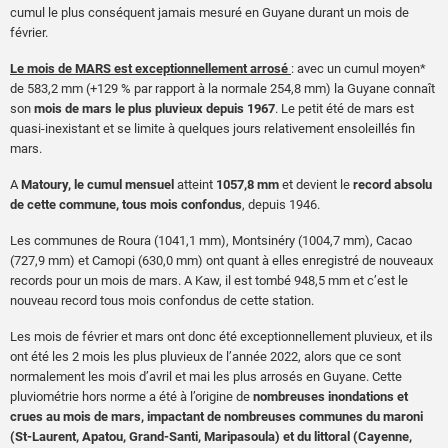
cumul le plus conséquent jamais mesuré en Guyane durant un mois de
février.
Le mois de MARS est exceptionnellement arrosé
: avec un cumul moyen*
de 583,2 mm (+129 % par rapport à la normale 254,8 mm) la Guyane connaît
son
mois de mars le plus pluvieux depuis 1967
. Le petit été de mars est
quasi-inexistant et se limite à quelques jours relativement ensoleillés fin
mars.
A
Matoury, le cumul mensuel
atteint
1057,8 mm
et devient le
record absolu
de cette commune, tous mois confondus
, depuis 1946.
Les communes de Roura (1041,1 mm), Montsinéry (1004,7 mm), Cacao
(727,9 mm) et Camopi (630,0 mm) ont quant à elles enregistré de nouveaux
records pour un mois de mars. A Kaw, il est tombé 948,5 mm et c’est le
nouveau record tous mois confondus de cette station.
Les mois de février et mars ont donc été exceptionnellement pluvieux, et ils
ont été les 2 mois les plus pluvieux de l’année 2022, alors que ce sont
normalement les mois d’avril et mai les plus arrosés en Guyane. Cette
pluviométrie hors norme a été à l’origine de
nombreuses inondations et
crues au mois de mars, impactant de nombreuses communes du maroni
(St-Laurent, Apatou, Grand-Santi, Maripasoula) et du littoral (Cayenne,