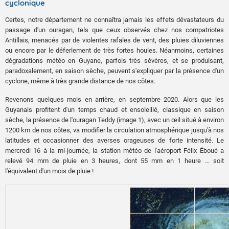
cyclonique
Certes, notre département ne connaîtra jamais les effets dévastateurs du
passage d'un ouragan, tels que ceux observés chez nos compatriotes
Antillais, menacés par de violentes rafales de vent, des pluies diluviennes
ou encore par le déferlement de très fortes houles. Néanmoins, certaines
dégradations météo en Guyane, parfois très sévères, et se produisant,
paradoxalement, en saison sèche, peuvent s'expliquer par la présence d'un
cyclone, même à très grande distance de nos côtes.
Revenons quelques mois en arrière, en septembre 2020. Alors que les
Guyanais profitent d'un temps chaud et ensoleillé, classique en saison
sèche, la présence de l'ouragan Teddy (image 1), avec un œil situé à environ
1200 km de nos côtes, va modifier la circulation atmosphérique jusqu'à nos
latitudes et occasionner des averses orageuses de forte intensité. Le
mercredi 16 à la mi-journée, la station météo de l'aéroport Félix Éboué a
relevé 94 mm de pluie en 3 heures, dont 55 mm en 1 heure ... soit
l'équivalent d'un mois de pluie !