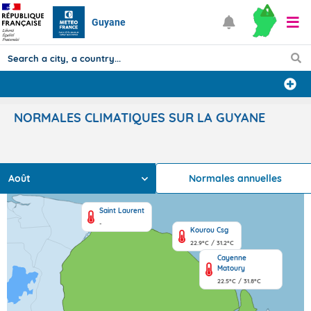
Guyane
Forecasts
NORMALES CLIMATIQUES SUR LA GUYANE
ALL RESULTS
Août
Normales annuelles
Articles
Saint Laurent
-
Kourou Csg
22.9°C / 31.2°C
Cayenne
Matoury
22.5°C / 31.8°C