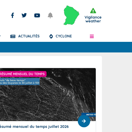
Vigilance
weather
ACTUALITÉS
CYCLONE
Articles
RÉSUMÉ MENSUEL DU TEMPS
"PLUVIOMÉTRIE DÉF
ésumé mensuel du temps juillet 2026
Un mois de juillet
exceptionnelleme