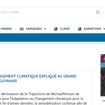
 MARINE
SARGASSES
CLIMAT
ANIMATIONS
e Guyane
A LA UNE
e Atlantique
NGEMENT CLIMATIQUE EXPLIQUÉ AU GRAND
 GUYANAIS
 déclinaison de la Trajectoire de Réchauffement de
e pour l'Adaptation au Changement climatique pour la
Du nouveau pour le bulletin de prévision
r
 fin d'année dernière, la sensibilisation continue afin de
des échouements de sargasses de