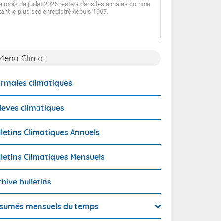
e mois de juillet 2026 restera dans les annales comme
tant le plus sec enregistré depuis 1967.
Après un mois de ju
déficitaire en précip
la tendance, s'inscr
sec observé en Guy
Menu Climat
rmales climatiques
leves climatiques
lletins Climatiques Annuels
lletins Climatiques Mensuels
chive bulletins
sumés mensuels du temps